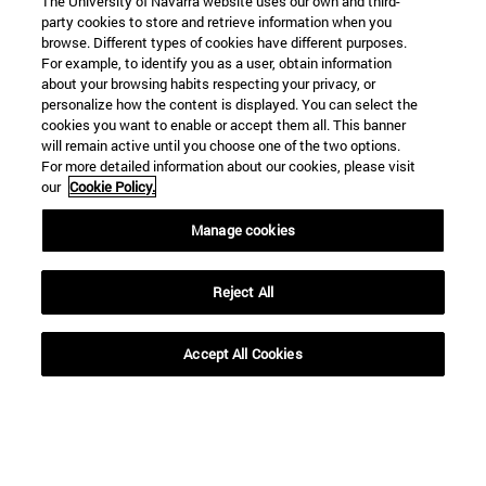
The University of Navarra website uses our own and third-
party cookies to store and retrieve information when you
browse. Different types of cookies have different purposes.
For example, to identify you as a user, obtain information
about your browsing habits respecting your privacy, or
personalize how the content is displayed. You can select the
cookies you want to enable or accept them all. This banner
will remain active until you choose one of the two options.
For more detailed information about our cookies, please visit
our
Cookie Policy.
Manage cookies
Accesos directos
(abre en nueva ventana)
Biblioteca
Reject All
(abre en nueva ventana)
Mi correo
(abre en nueva ventana)
Aula virtual ADI
(abre en nueva ventana)
Búsqueda de personas
Accept All Cookies
(abre en nueva ventana)
Trabaja con nosotros
Información
TFNO +34 948 42 56 00
¿QUÉ GRADO TE INTERESA?