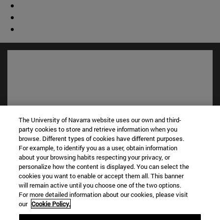
The University of Navarra website uses our own and third-
party cookies to store and retrieve information when you
browse. Different types of cookies have different purposes.
For example, to identify you as a user, obtain information
Accesos directos
about your browsing habits respecting your privacy, or
(abre en nueva ventana)
personalize how the content is displayed. You can select the
Biblioteca
cookies you want to enable or accept them all. This banner
(abre en nueva ventana)
Mi correo
will remain active until you choose one of the two options.
(abre en nueva ventana)
Aula virtual ADI
For more detailed information about our cookies, please visit
(abre en nueva ventana)
Búsqueda de personas
our
Cookie Policy.
(abre en nueva ventana)
Trabaja con nosotros