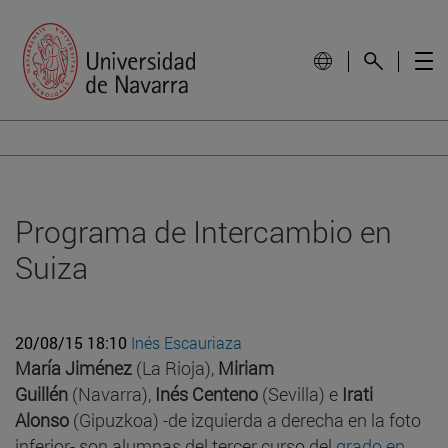
Programa de Intercambio en
Suiza
20/08/15 18:10
Inés Escauriaza
María Jiménez
(La Rioja),
Miriam
Guillén
(Navarra),
Inés Centeno
(Sevilla) e
Irati
Alonso
(Gipuzkoa) -de izquierda a derecha en la foto
inferior- son alumnas del tercer curso del
grado en