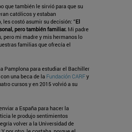
o que también le sirvió para que su
ran católicos y estaban
, les costó asumir su decisión: “
El
nal, pero también familiar.
Mi padre
, pero mi madre y mis hermanos lo
estras familias que ofrecía el
 a Pamplona para estudiar el Bachiller
 con una beca de la
Fundación CARF
y
tro cursos y en 2015 volvió a su
 enviar a España para hacer la
icia le produjo sentimientos
egría volver a la Universidad de
 Y por otro, le costaba, porque el