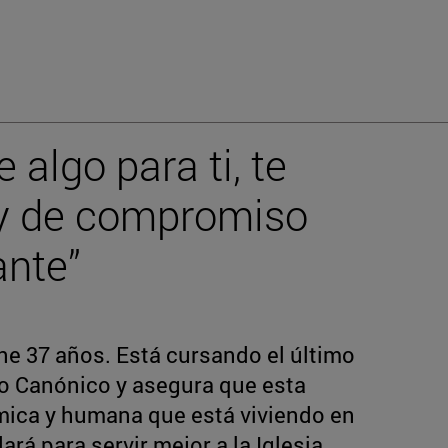
 algo para ti, te
d y de compromiso
ante”
ene 37 años. Está cursando el último
ho Canónico y asegura que esta
mica y humana que está viviendo en
rá para servir mejor a la Iglesia.