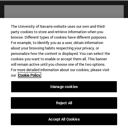
The University of Navarra website uses our own and third-
party cookies to store and retrieve information when you
browse. Different types of cookies have different purposes.
For example, to identify you as a user, obtain information
about your browsing habits respecting your privacy, or
personalize how the content is displayed. You can select the
cookies you want to enable or accept them all. This banner
will remain active until you choose one of the two options.
Accesos directos
For more detailed information about our cookies, please visit
(abre en nueva ventana)
Biblioteca
our
Cookie Policy.
(abre en nueva ventana)
Mi correo
(abre en nueva ventana)
Manage cookies
Aula virtual ADI
(abre en nueva ventana)
Búsqueda de personas
(abre en nueva ventana)
Trabaja con nosotros
Reject All
Información
TFNO +34 948 42 56 00
Accept All Cookies
¿QUÉ GRADO TE INTERESA?