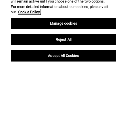
will remain active until you choose one of the two options.
For more detailed information about our cookies, please visit
our
Cookie Policy.
Manage cookies
Reject All
Accept All Cookies
Accesos directos
(abre en nueva ventana)
Biblioteca
(abre en nueva ventana)
Mi correo
(abre en nueva ventana)
Aula virtual ADI
(abre en nueva ventana)
Búsqueda de personas
(abre en nueva ventana)
Trabaja con nosotros
Información