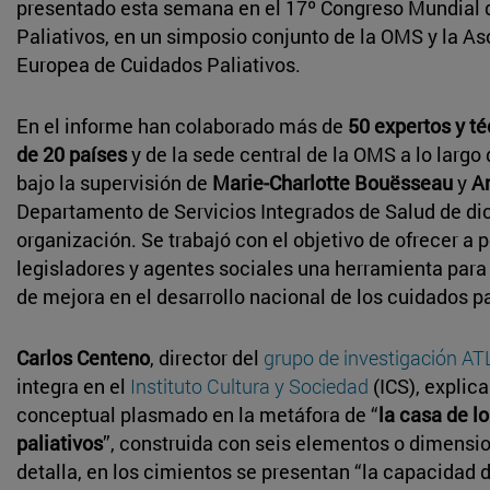
presentado esta semana en el 17º Congreso Mundial 
Paliativos, en un simposio conjunto de la OMS y la A
Europea de Cuidados Paliativos.
En el informe han colaborado más de
50 expertos y t
de 20 países
y de la sede central de la OMS a lo largo
bajo la supervisión de
Marie-Charlotte Bouësseau
y
A
Departamento de Servicios Integrados de Salud de di
organización. Se trabajó con el objetivo de ofrecer a p
legisladores y agentes sociales una herramienta para
de mejora en el desarrollo nacional de los cuidados pa
Carlos Centeno
, director del
grupo de investigación A
integra en el
Instituto Cultura y Sociedad
(ICS), explic
conceptual plasmado en la metáfora de “
la casa de l
paliativos
”, construida con seis elementos o dimensi
detalla, en los cimientos se presentan “la capacidad 