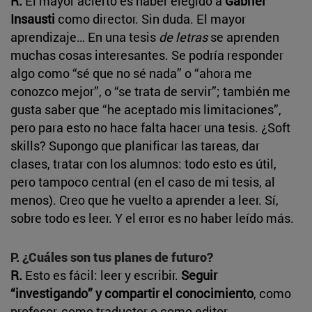
R.
El mayor acierto es haber elegido a
Gabriel
Insausti
como director. Sin duda. El mayor
aprendizaje… En una tesis
de letras
se aprenden
muchas cosas interesantes. Se podría responder
algo como “sé que no sé nada” o “ahora me
conozco mejor”, o “se trata de servir”; también me
gusta saber que “he aceptado mis limitaciones”,
pero para esto no hace falta hacer una tesis. ¿Soft
skills? Supongo que planificar las tareas, dar
clases, tratar con los alumnos: todo esto es útil,
pero tampoco central (en el caso de mi tesis, al
menos). Creo que he vuelto a aprender a leer. Sí,
sobre todo es leer. Y el error es no haber leído más.
P. ¿Cuáles son tus planes de futuro?
R.
Esto es fácil: leer y escribir.
Seguir
“investigando” y compartir el conocimiento
, como
profesor, como traductor o como editor.