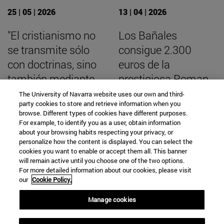
25 | 05 | 2026
13 | 04 | 2026
"El cristianismo no
Los Bañales
se transmite sólo
consigue 2.300
con doctrinas, sino
euros de la
también mediante
prestigiosa Roman
modos de mirar la
Society británica
The University of Navarra website uses our own and third-
party cookies to store and retrieve information when you
realidad"
para seguir
browse. Different types of cookies have different purposes.
excavando en la
For example, to identify you as a user, obtain information
about your browsing habits respecting your privacy, or
ciudad romana
personalize how the content is displayed. You can select the
cookies you want to enable or accept them all. This banner
will remain active until you choose one of the two options.
For more detailed information about our cookies, please visit
our
Cookie Policy.
BUSCADOR NOTICIAS
Manage cookies