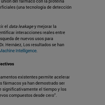
 unión del fármaco con la proteína
iciales (una tecnología de detección
ir el
data leakage
y mejorar la
ntificar interacciones reales entre
 búsqueda de nuevos usos para
Dr. Hernáez, Los resultados se han
achine Intelligence.
fectivos
camentos existentes permite acelerar
tos fármacos ya han demostrado ser
 significativamente el tiempo y los
uevos compuestos desde cero”.