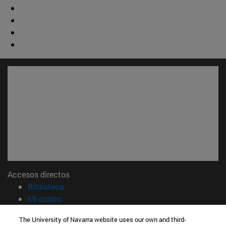
Accesos directos
(abre en nueva ventana)
Biblioteca
(abre en nueva ventana)
Mi correo
(abre en nueva ventana)
Aula virtual ADI
The University of Navarra website uses our own and third-
(abre en nueva ventana)
Búsqueda de personas