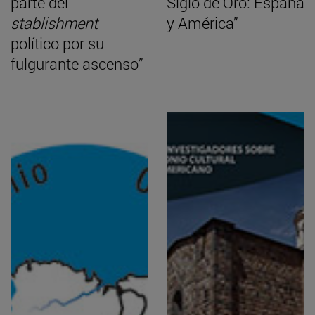
parte del
Siglo de Oro: España
stablishment
y América”
político por su
fulgurante ascenso”