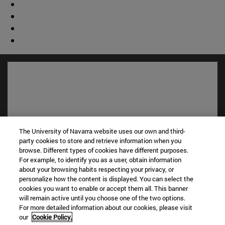
The University of Navarra website uses our own and third-
party cookies to store and retrieve information when you
browse. Different types of cookies have different purposes.
For example, to identify you as a user, obtain information
Accesos directos
about your browsing habits respecting your privacy, or
personalize how the content is displayed. You can select the
(abre en nueva ventana)
Biblioteca
cookies you want to enable or accept them all. This banner
(abre en nueva ventana)
Mi correo
will remain active until you choose one of the two options.
(abre en nueva ventana)
Aula virtual ADI
For more detailed information about our cookies, please visit
(abre en nueva ventana)
our
Cookie Policy.
Búsqueda de personas