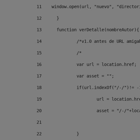
11
    window.open(url, "nuevo", "director
12
	} 
13
	function verDetalle(nombreAutor){
14
		/*v1.0 antes de URL amig
15
		/* 
16
		var url = location.href; 
17
		var asset = ""; 
18
		if(url.indexOf("/-/")!= -
19
			url = location.
20
			asset = "/-/"+l
21
22
		}		 