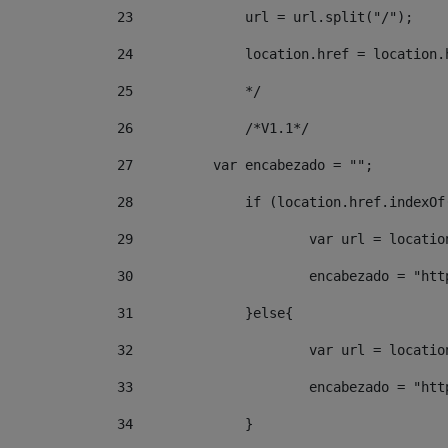
23
24
		location.href = locatio
25
		*/ 
26
		/*V1.1*/ 
27
	    var encabezado = ""; 
28
		if (location.href.indexO
29
			var url = locat
30
			encabezado = "ht
31
		}else{ 
32
			var url = locat
33
			encabezado = "ht
34
		} 