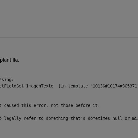
plantilla.
sing:

etFieldSet.ImagenTexto  [in template "10136#10174#3653711
t caused this error, not those before it.

o legally refer to something that's sometimes null or mi