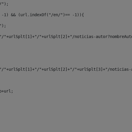
/"); 
= -1) && (url.indexOf("/en/")== -1)){ 
e"); 
0]+"/"+urlSplt[1]+"/"+urlSplt[2]+"/noticias-autor?nombreAu
0]+"/"+urlSplt[1]+"/"+urlSplt[2]+"/"+urlSplt[3]+"/noticias
do+url; 