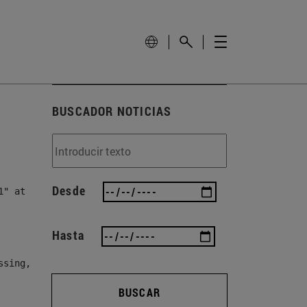
BUSCADOR NOTICIAS
Desde
" at line 83, column 82]

Hasta
ssing, either specify a default value like myOptionalVar
BUSCAR