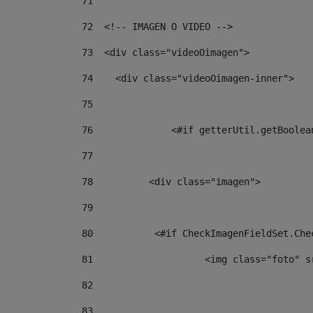
71
72
  <!-- IMAGEN O VIDEO --> 
73
  <div class="videoOimagen"> 
74
    <div class="videoOimagen-inner"> 
75
76
		<#if getterUtil.getBoole
77
78
          <div class="imagen"> 
79
80
           <#if CheckImagenFieldSet.Che
81
                    <img class="foto" s
82
83