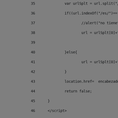
35
		var urlSplt = url.split("
36
		if((url.indexOf("/es/")=
37
			//alert("no tien
38
			url = urlSplt[
39
40
		}else{ 
41
			url = urlSplt[
42
		} 
43
		location.href=  encabeza
44
		return false;	 
45
	} 
46
	</script> 