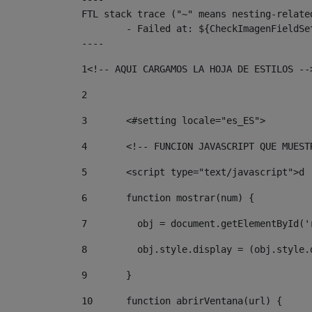
FTL stack trace ("~" means nesting-related
	- Failed at: ${CheckImagenFieldSet.CheckImagenFiel...  [in template "10136#10174#3653711" at line 83, column 80]

----
1
<!-- AQUI CARGAMOS LA HOJA DE ESTILOS --
2
3
	<#setting locale="es_ES"> 
4
	<!-- FUNCION JAVASCRIPT QUE MUES
5
	<script type="text/javascript">d 
6
	function mostrar(num) { 
7
	  obj = document.getElementById(
8
	  obj.style.display = (obj.style
9
	} 
10
	function abrirVentana(url) { 