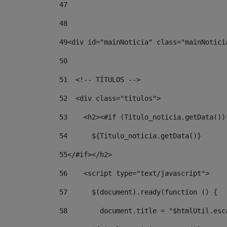
47
48
49
<div id="mainNoticia" class="mainNotici
50
51
  <!-- TÍTULOS --> 
52
  <div class="titulos"> 
53
    <h2><#if (Titulo_noticia.getData())
54
	${Titulo_noticia.getData()} 
55
</#if></h2> 
56
    <script type="text/javascript"> 
57
      $(document).ready(function () { 
58
        document.title = "$htmlUtil.esc