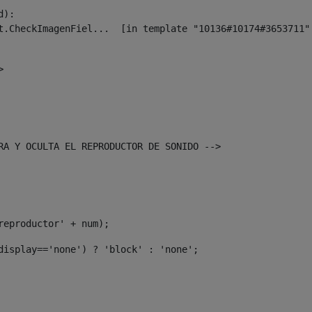
):

> 
TRA Y OCULTA EL REPRODUCTOR DE SONIDO --> 
'reproductor' + num); 
.display=='none') ? 'block' : 'none'; 