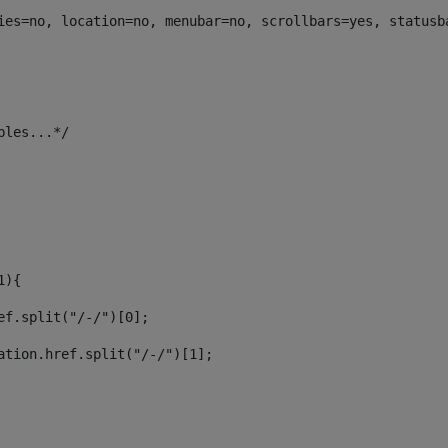
ies=no, location=no, menubar=no, scrollbars=yes, statusb
 
ables...*/ 
1){ 
href.split("/-/")[0]; 
ocation.href.split("/-/")[1]; 