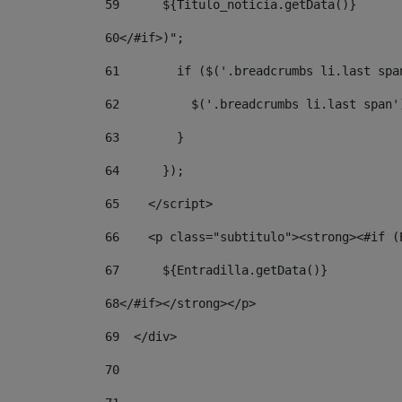
59
	${Titulo_noticia.getData()} 
60
</#if>)"; 
61
        if ($('.breadcrumbs li.last spa
62
          $('.breadcrumbs li.last span'
63
        } 
64
      }); 
65
    </script> 
66
    <p class="subtitulo"><strong><#if (
67
	${Entradilla.getData()} 
68
</#if></strong></p> 
69
  </div> 
70