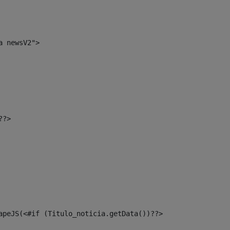
a newsV2"> 
??> 
apeJS(<#if (Titulo_noticia.getData())??> 