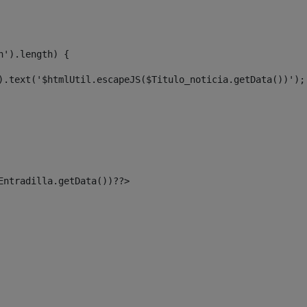
n').length) { 
).text('$htmlUtil.escapeJS($Titulo_noticia.getData())');
Entradilla.getData())??> 