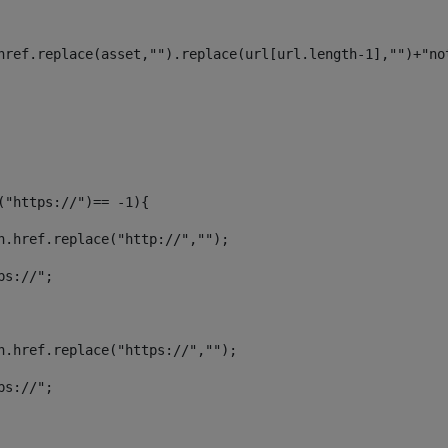
		url = url.split("/");		 
n.href.replace(asset,"").replace(url[url.length-1],"")+"n
f("https://")== -1){ 
ion.href.replace("http://",""); 
tps://"; 
ion.href.replace("https://",""); 
tps://"; 