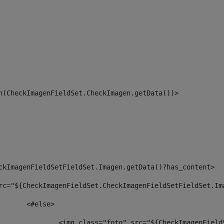
an(CheckImagenFieldSet.CheckImagen.getData())> 
ckImagenFieldSetFieldSet.Imagen.getData()?has_content> 
rc="${CheckImagenFieldSet.CheckImagenFieldSetFieldSet.Im
						<#else> 
						        <img class="foto" src="${CheckImagenF