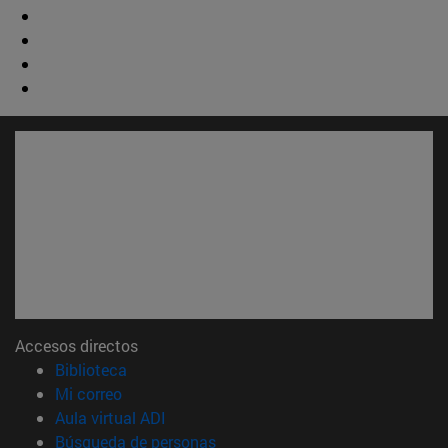
Accesos directos
(abre en nueva ventana)
Biblioteca
(abre en nueva ventana)
Mi correo
(abre en nueva ventana)
Aula virtual ADI
(abre en nueva ventana)
Búsqueda de personas