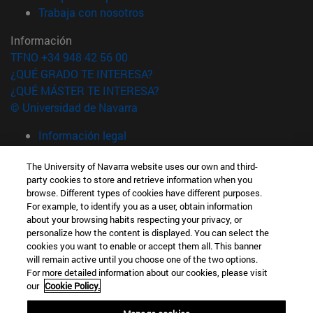
(abre en nueva ventana)
Trabaja con nosotros
Información
TFNO +34 948 42 56 00
¿QUÉ GRADO TE INTERESA?
¿QUÉ MÁSTER TE INTERESA?
© Universidad de Navarra
Información legal
Accesibilidad
The University of Navarra website uses our own and third-
Configuración de cookies
party cookies to store and retrieve information when you
browse. Different types of cookies have different purposes.
Localizador de campus
For example, to identify you as a user, obtain information
about your browsing habits respecting your privacy, or
personalize how the content is displayed. You can select the
cookies you want to enable or accept them all. This banner
will remain active until you choose one of the two options.
For more detailed information about our cookies, please visit
our
Cookie Policy.