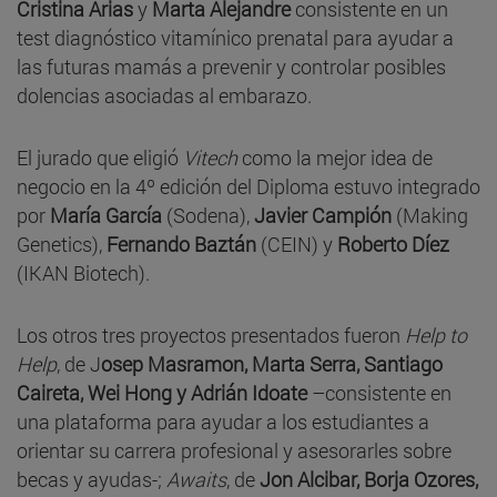
Cristina Arias
y
Marta Alejandre
consistente en un
test diagnóstico vitamínico prenatal para ayudar a
las futuras mamás a prevenir y controlar posibles
dolencias asociadas al embarazo.
El jurado que eligió
Vitech
como la mejor idea de
negocio en la 4º edición del Diploma estuvo integrado
por
María García
(Sodena),
Javier Campión
(Making
Genetics),
Fernando Baztán
(CEIN) y
Roberto Díez
(IKAN Biotech).
Los otros tres proyectos presentados fueron
Help to
Help
, de J
osep Masramon, Marta Serra, Santiago
Caireta, Wei Hong y Adrián Idoate
–consistente en
una plataforma para ayudar a los estudiantes a
orientar su carrera profesional y asesorarles sobre
becas y ayudas-;
Awaits
, de
Jon Alcibar, Borja Ozores,