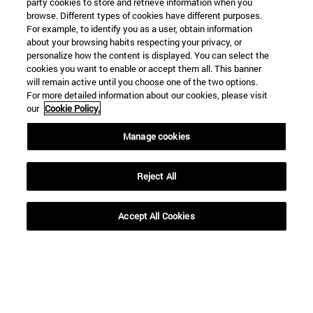
party cookies to store and retrieve information when you
browse. Different types of cookies have different purposes.
For example, to identify you as a user, obtain information
about your browsing habits respecting your privacy, or
personalize how the content is displayed. You can select the
cookies you want to enable or accept them all. This banner
Accesos directos
will remain active until you choose one of the two options.
(abre en nueva ventana)
Biblioteca
For more detailed information about our cookies, please visit
(abre en nueva ventana)
Mi correo
our
Cookie Policy.
(abre en nueva ventana)
Aula virtual ADI
(abre en nueva ventana)
Búsqueda de personas
Manage cookies
(abre en nueva ventana)
Trabaja con nosotros
Reject All
Información
TFNO +34 948 42 56 00
¿QUÉ GRADO TE INTERESA?
Accept All Cookies
¿QUÉ MÁSTER TE INTERESA?
© Universidad de Navarra
Información legal
Accesibilidad
Configuración de cookies