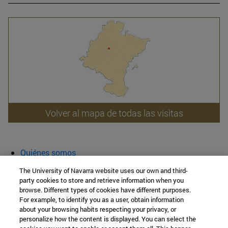
Volver al mapa de todas las visitas
Quiénes somos
Agenda y actividades
The University of Navarra website uses our own and third-
Aula abierta
party cookies to store and retrieve information when you
browse. Different types of cookies have different purposes.
Cátedra de Patrimonio y Arte Navarro
For example, to identify you as a user, obtain information
about your browsing habits respecting your privacy, or
personalize how the content is displayed. You can select the