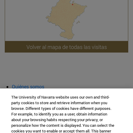
Volver al mapa de todas las visitas
Quiénes somos
Agenda y actividades
The University of Navarra website uses our own and third-
Aula abierta
party cookies to store and retrieve information when you
browse. Different types of cookies have different purposes.
Cátedra de Patrimonio y Arte Navarro
For example, to identify you as a user, obtain information
about your browsing habits respecting your privacy, or
personalize how the content is displayed. You can select the
cookies you want to enable or accept them all. This banner