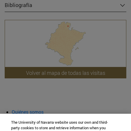
Bibliografía
Volver al mapa de todas las visitas
Quiénes somos
Agenda y actividades
The University of Navarra website uses our own and third-
Aula abierta
party cookies to store and retrieve information when you