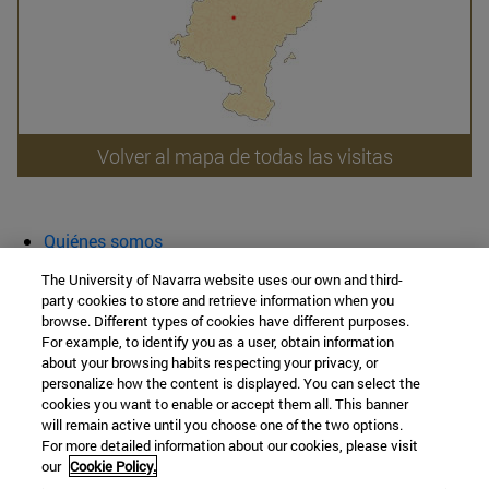
Volver al mapa de todas las visitas
Quiénes somos
Agenda y actividades
The University of Navarra website uses our own and third-
Aula abierta
party cookies to store and retrieve information when you
browse. Different types of cookies have different purposes.
Cátedra de Patrimonio y Arte Navarro
For example, to identify you as a user, obtain information
about your browsing habits respecting your privacy, or
personalize how the content is displayed. You can select the
cookies you want to enable or accept them all. This banner
Facultad de Filosofía y Letras
will remain active until you choose one of the two options.
For more detailed information about our cookies, please visit
Campus Universitario s/n
our
Cookie Policy.