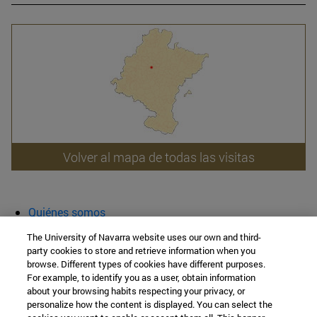
Volver al mapa de todas las visitas
Quiénes somos
Agenda y actividades
The University of Navarra website uses our own and third-
Aula abierta
party cookies to store and retrieve information when you
browse. Different types of cookies have different purposes.
Cátedra de Patrimonio y Arte Navarro
For example, to identify you as a user, obtain information
about your browsing habits respecting your privacy, or
personalize how the content is displayed. You can select the