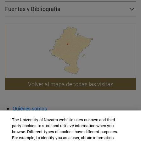
Fuentes y Bibliografía
Volver al mapa de todas las visitas
Quiénes somos
Agenda y actividades
The University of Navarra website uses our own and third-
Aula abierta
party cookies to store and retrieve information when you
browse. Different types of cookies have different purposes.
Cátedra de Patrimonio y Arte Navarro
For example, to identify you as a user, obtain information