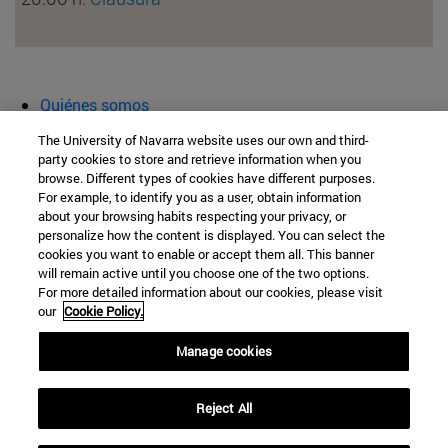
Quiénes somos
Agenda y actividades
The University of Navarra website uses our own and third-
Aula abierta
party cookies to store and retrieve information when you
browse. Different types of cookies have different purposes.
Cátedra de Patrimonio y Arte Navarro
For example, to identify you as a user, obtain information
about your browsing habits respecting your privacy, or
personalize how the content is displayed. You can select the
cookies you want to enable or accept them all. This banner
Facultad de Filosofía y Letras
will remain active until you choose one of the two options.
For more detailed information about our cookies, please visit
Campus Universitario s/n
our
Cookie Policy.
Pamplona
31009
Navarra
Manage cookies
España
Reject All
Tel. +34 948 42 56 00