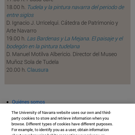
18.00 h.
Tudela y la pintura navarra del periodo de
entre siglos
D. Ignacio J. Urricelqui. Cátedra de Patrimonio y
Arte Navarro
19.00 h.
Las Bardenas y La Mejana. El paisaje y el
bodegón en la pintura tudelana
D. Manuel Motilva Albericio. Director del Museo
Muñoz Sola de Tudela
20.00 h.
Clausura
Quiénes somos
Agenda y actividades
The University of Navarra website uses our own and third-
Aula abierta
party cookies to store and retrieve information when you
browse. Different types of cookies have different purposes.
Cátedra de Patrimonio y Arte Navarro
For example, to identify you as a user, obtain information