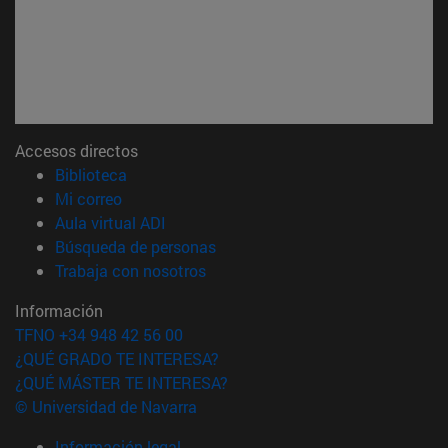
Accesos directos
(abre en nueva ventana)
Biblioteca
(abre en nueva ventana)
Mi correo
(abre en nueva ventana)
Aula virtual ADI
(abre en nueva ventana)
Búsqueda de personas
(abre en nueva ventana)
Trabaja con nosotros
Información
TFNO +34 948 42 56 00
¿QUÉ GRADO TE INTERESA?
¿QUÉ MÁSTER TE INTERESA?
© Universidad de Navarra
Información legal