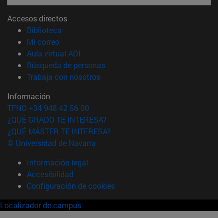
Accesos directos
(abre en nueva ventana)
Biblioteca
(abre en nueva ventana)
Mi correo
(abre en nueva ventana)
Aula virtual ADI
(abre en nueva ventana)
Búsqueda de personas
(abre en nueva ventana)
Trabaja con nosotros
Información
TFNO +34 948 42 56 00
¿QUÉ GRADO TE INTERESA?
¿QUÉ MÁSTER TE INTERESA?
© Universidad de Navarra
Información legal
Accesibilidad
Configuración de cookies
Localizador de campus