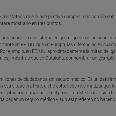
e constatado que la perspectiva europea más común sobr
ntaré mostrarlo en tres puntos.
 americano es un sistema en que el gobierno no tiene cual
nte en EE. UU. que en Europa, las diferencias en cuanto 
Por ejemplo, en EE. UU. aproximadamente la mitad del gas
es), mientras que en Cataluña, por nombrar un ejemplo e
millones de ciudadanos sin seguro médico. Es un dato in
en esa situación. Pero, dicho esto, debemos matizar que 
n optar por formar parte del programa Medicare), sino ho
ría pagar un seguro médico y aun así prefieren no hacerl