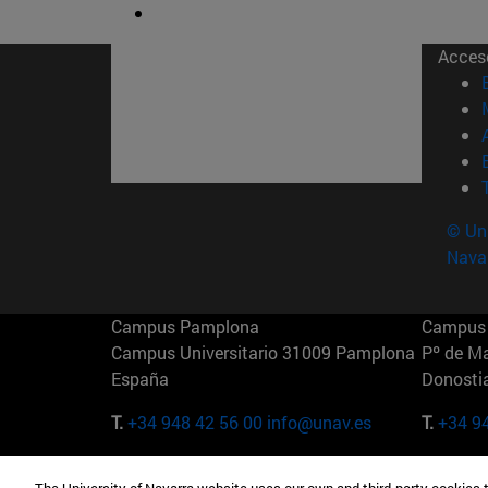
Acces
© Uni
Nava
Campus Pamplona
Campus 
Campus Universitario 31009 Pamplona
Pº de M
España
Donosti
T.
+34 948 42 56 00
info@unav.es
T.
+34 9
Campus Madrid (IESE)
Campus 