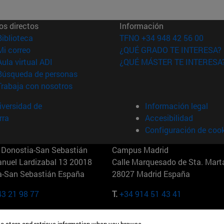
os directos
Información
(abre en nueva ventana)
Biblioteca
TFNO +34 948 42 56 00
(abre en nueva ventana)
Mi correo
¿QUÉ GRADO TE INTERESA?
(abre en nueva ventana)
Aula virtual ADI
¿QUÉ MÁSTER TE INTERESA
(abre en nueva ventana)
Búsqueda de personas
(abre en nueva ventana)
Trabaja con nosotros
versidad de
Información legal
rra
Accesibilidad
Configuración de coo
Donostia-San Sebastián
Campus Madrid
anuel Lardizabal 13 20018
Calle Marquesado de Sta. Marta
a-San Sebastián España
28027 Madrid España
43 21 98 77
T.
+34 914 51 43 41
Nueva York (IESE)
Campus Munich (IESE)