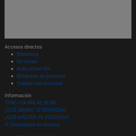
Accesos directos
(abre en nueva ventana)
Biblioteca
(abre en nueva ventana)
Mi correo
(abre en nueva ventana)
Aula virtual ADI
(abre en nueva ventana)
Búsqueda de personas
(abre en nueva ventana)
Trabaja con nosotros
Información
TFNO +34 948 42 56 00
¿QUÉ GRADO TE INTERESA?
¿QUÉ MÁSTER TE INTERESA?
© Universidad de Navarra