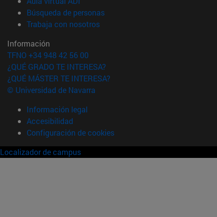
(abre en nueva ventana)
Aula virtual ADI
(abre en nueva ventana)
Búsqueda de personas
(abre en nueva ventana)
Trabaja con nosotros
Información
TFNO +34 948 42 56 00
¿QUÉ GRADO TE INTERESA?
¿QUÉ MÁSTER TE INTERESA?
© Universidad de Navarra
Información legal
Accesibilidad
Configuración de cookies
Localizador de campus