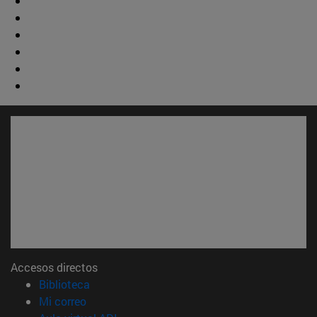
Accesos directos
(abre en nueva ventana)
Biblioteca
(abre en nueva ventana)
Mi correo