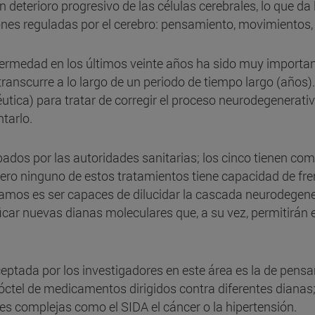
deterioro progresivo de las células cerebrales, lo que da 
ones reguladas por el cerebro: pensamiento, movimientos, 
nfermedad en los últimos veinte años ha sido muy importa
transcurre a lo largo de un periodo de tiempo largo (años
tica) para tratar de corregir el proceso neurodegenerativ
tarlo.
dos por las autoridades sanitarias; los cinco tienen com
ro ninguno de estos tratamientos tiene capacidad de fren
entamos es ser capaces de dilucidar la cascada neurodegen
ficar nuevas dianas moleculares que, a su vez, permitirá
tada por los investigadores en este área es la de pensar 
ctel de medicamentos dirigidos contra diferentes dianas;
s complejas como el SIDA el cáncer o la hipertensión.