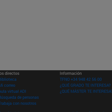
os directos
Información
(abre en nueva ventana)
Biblioteca
TFNO +34 948 42 56 00
(abre en nueva ventana)
Mi correo
¿QUÉ GRADO TE INTERESA?
(abre en nueva ventana)
Aula virtual ADI
¿QUÉ MÁSTER TE INTERESA
(abre en nueva ventana)
Búsqueda de personas
(abre en nueva ventana)
Trabaja con nosotros