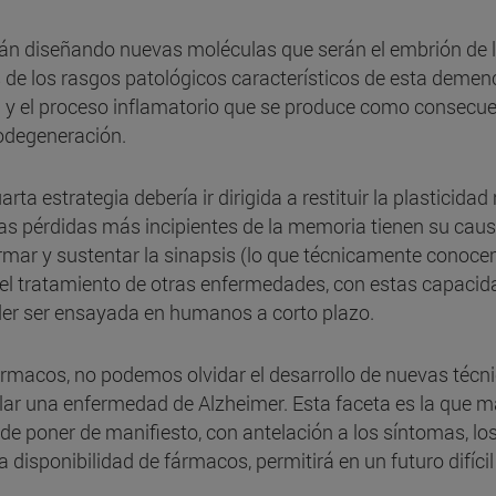
stán diseñando nuevas moléculas que serán el embrión de 
s de los rasgos patológicos característicos de esta demenc
au y el proceso inflamatorio que se produce como consecue
rodegeneración.
arta estrategia debería ir dirigida a restituir la plasticid
as pérdidas más incipientes de la memoria tienen su caus
formar y sustentar la sinapsis (lo que técnicamente conoc
el tratamiento de otras enfermedades, con estas capacida
der ser ensayada en humanos a corto plazo.
fármacos, no podemos olvidar el desarrollo de nuevas téc
ollar una enfermedad de Alzheimer. Esta faceta es la que 
de poner de manifiesto, con antelación a los síntomas, 
 disponibilidad de fármacos, permitirá en un futuro difícil 