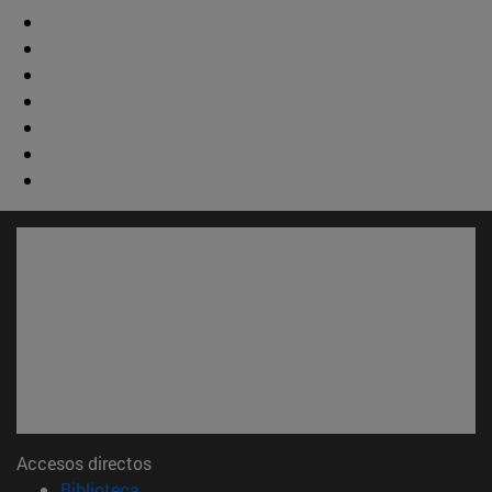
Accesos directos
(abre en nueva ventana)
Biblioteca