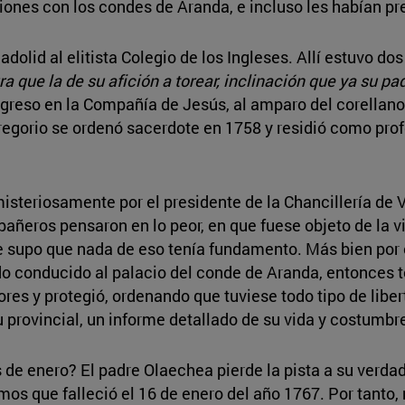
ones con los condes de Aranda, e incluso les habían pre
adolid al elitista Colegio de los Ingleses. Allí estuvo dos
a que la de su afición a torear, inclinación que ya su p
ingreso en la Compañía de Jesús, al amparo del corellano
egorio se ordenó sacerdote en 1758 y residió como prof
isteriosamente por el presidente de la Chancillería de Va
ñeros pensaron en lo peor, en que fuese objeto de la vi
e supo que nada de eso tenía fundamento. Más bien por el
endo conducido al palacio del conde de Aranda, entonces
ores y protegió, ordenando que tuviese todo tipo de liber
u provincial, un informe detallado de su vida y costumbr
de enero? El padre Olaechea pierde la pista a su verd
os que falleció el 16 de enero del año 1767. Por tanto,