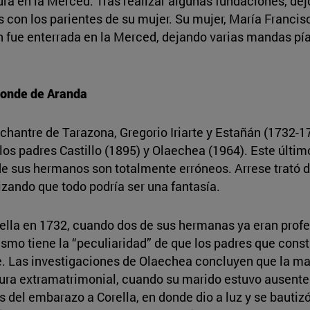
ura en la Merced. Tras realizar algunas fundaciones, dej
s con los parientes de su mujer. Su mujer, María Franci
 fue enterrada en la Merced, dejando varias mandas pías
 conde de Aranda
y chantre de Tarazona, Gregorio Iriarte y Estañán (1732-1
os padres Castillo (1895) y Olaechea (1964). Este últi
e sus hermanos son totalmente erróneos. Arrese trató d
izando que todo podría ser una fantasía.
lla en 1732, cuando dos de sus hermanas ya eran profes
ismo tiene la “peculiaridad” de que los padres que con
e. Las investigaciones de Olaechea concluyen que la m
ra extramatrimonial, cuando su marido estuvo ausente 
 del embarazo a Corella, en donde dio a luz y se bautizó