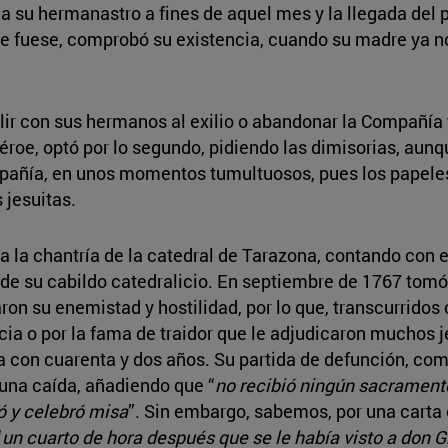
 a su hermanastro a fines de aquel mes y la llegada del
ue fuese, comprobó su existencia, cuando su madre ya no
salir con sus hermanos al exilio o abandonar la Compañía 
éroe, optó por lo segundo, pidiendo las dimisorias, aun
mpañía, en unos momentos tumultuosos, pues los papele
 jesuitas.
la chantría de la catedral de Tarazona, contando con e
sí de su cabildo catedralicio. En septiembre de 1767 tom
ron su enemistad y hostilidad, por lo que, transcurridos 
a o por la fama de traidor que le adjudicaron muchos jesu
a con cuarenta y dos años. Su partida de defunción, com
una caída, añadiendo que “
no recibió ningún sacrament
ó y celebró misa
”. Sin embargo, sabemos, por una carta 
“
un cuarto de hora después que se le había visto a don G