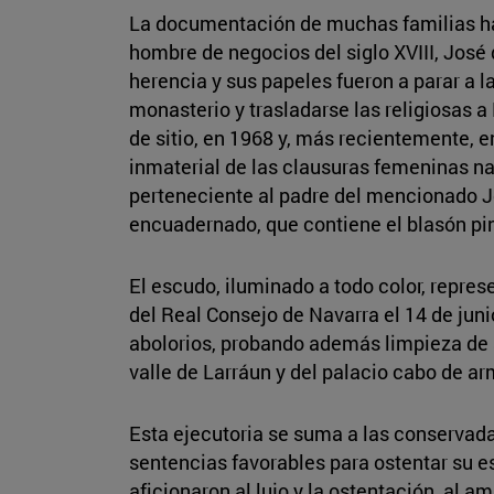
La documentación de muchas familias ha l
hombre de negocios del siglo XVIII, José 
herencia y sus papeles fueron a parar a 
monasterio y trasladarse las religiosas 
de sitio, en 1968 y, más recientemente, 
inmaterial de las clausuras femeninas na
perteneciente al padre del mencionado Jos
encuadernado, que contiene el blasón pin
El escudo, iluminado a todo color, repres
del Real Consejo de Navarra el 14 de juni
abolorios, probando además limpieza de 
valle de Larráun y del palacio cabo de ar
Esta ejecutoria se suma a las conservadas
sentencias favorables para ostentar su 
aficionaron al lujo y la ostentación, al 