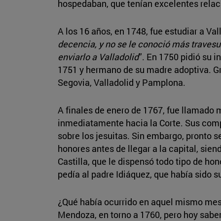
hospedaban, que tenían excelentes relaci
A los 16 años, en 1748, fue estudiar a Vall
decencia, y no se le conoció más travesur
enviarlo a Valladolid
”. En 1750 pidió su 
1751 y hermano de su madre adoptiva. Gr
Segovia, Valladolid y Pamplona.
A finales de enero de 1767, fue llamado m
inmediatamente hacia la Corte. Sus compa
sobre los jesuitas. Sin embargo, pronto s
honores antes de llegar a la capital, si
Castilla, que le dispensó todo tipo de hon
pedía al padre Idiáquez, que había sido s
¿Qué había ocurrido en aquel mismo mes 
Mendoza, en torno a 1760, pero hoy sabem