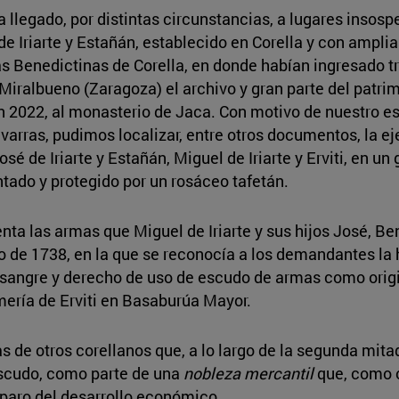
legado, por distintas circunstancias, a lugares insospe
de Iriarte y Estañán, establecido en Corella y con ampl
las Benedictinas de Corella, en donde habían ingresado 
a Miralbueno (Zaragoza) el archivo y gran parte del pa
en 2022, al monasterio de Jaca. Con motivo de nuestro es
varras, pudimos localizar, entre otros documentos, la ej
é de Iriarte y Estañán, Miguel de Iriarte y Erviti, en 
tado y protegido por un rosáceo tafetán.
enta las armas que Miguel de Iriarte y sus hijos José, Be
o de 1738, en la que se reconocía a los demandantes la 
sangre y derecho de uso de escudo de armas como origin
mería de Erviti en Basaburúa Mayor.
 de otros corellanos que, a lo largo de la segunda mitad 
escudo, como parte de una
nobleza mercantil
que, como o
amparo del desarrollo económico.