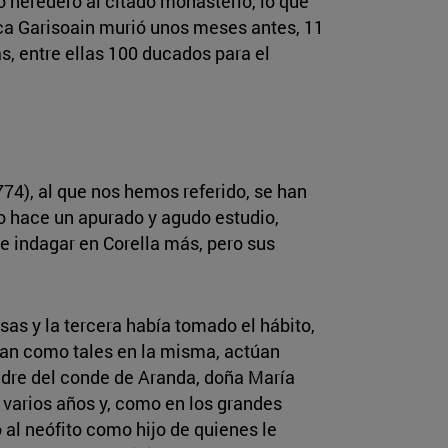
ó heredero al citado monasterio, lo que
sca Garisoain murió unos meses antes, 11
, entre ellas 100 ducados para el
774), al que nos hemos referido, se han
mo hace un apurado y agudo estudio,
e indagar en Corella más, pero sus
as y la tercera había tomado el hábito,
stan como tales en la misma, actúan
adre del conde de Aranda, doña María
varios años y, como en los grandes
 al neófito como hijo de quienes le