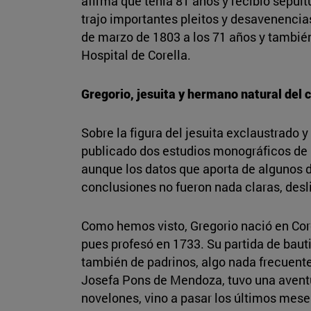
afirma que tenía 81 años y recibió sepult
trajo importantes pleitos y desavenencia
de marzo de 1803 a los 71 años y también
Hospital de Corella.
Gregorio, jesuita y hermano natural del
Sobre la figura del jesuita exclaustrado 
publicado dos estudios monográficos de l
aunque los datos que aporta de algunos d
conclusiones no fueron nada claras, desl
Como hemos visto, Gregorio nació en Core
pues profesó en 1733. Su partida de baut
también de padrinos, algo nada frecuent
Josefa Pons de Mendoza, tuvo una aventu
novelones, vino a pasar los últimos meses