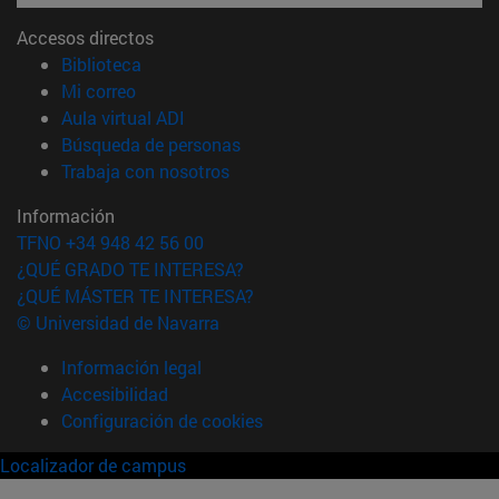
Accesos directos
(abre en nueva ventana)
Biblioteca
(abre en nueva ventana)
Mi correo
(abre en nueva ventana)
Aula virtual ADI
(abre en nueva ventana)
Búsqueda de personas
(abre en nueva ventana)
Trabaja con nosotros
Información
TFNO +34 948 42 56 00
¿QUÉ GRADO TE INTERESA?
¿QUÉ MÁSTER TE INTERESA?
© Universidad de Navarra
Información legal
Accesibilidad
Configuración de cookies
Localizador de campus