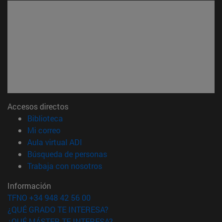
Accesos directos
(abre en nueva ventana)
Biblioteca
(abre en nueva ventana)
Mi correo
(abre en nueva ventana)
Aula virtual ADI
(abre en nueva ventana)
Búsqueda de personas
(abre en nueva ventana)
Trabaja con nosotros
Información
TFNO +34 948 42 56 00
¿QUÉ GRADO TE INTERESA?
¿QUÉ MÁSTER TE INTERESA?