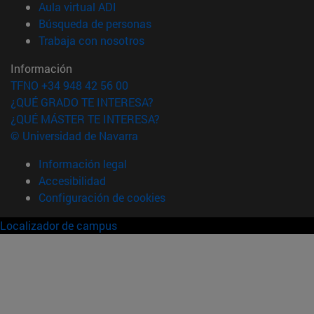
(abre en nueva ventana)
Aula virtual ADI
(abre en nueva ventana)
Búsqueda de personas
(abre en nueva ventana)
Trabaja con nosotros
Información
TFNO +34 948 42 56 00
¿QUÉ GRADO TE INTERESA?
¿QUÉ MÁSTER TE INTERESA?
© Universidad de Navarra
Información legal
Accesibilidad
Configuración de cookies
Localizador de campus