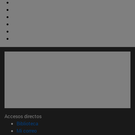
Accesos directos
(abre en nueva ventana)
Biblioteca
(abre en nueva ventana)
Mi correo