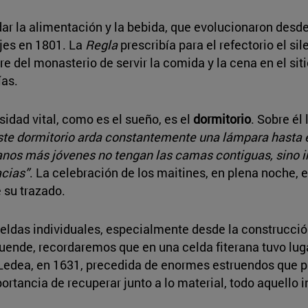
ar la alimentación y la bebida, que evolucionaron desde 
jes en 1801. La
Regla
prescribía para el refectorio el sil
 del monasterio de servir la comida y la cena en el sit
ías.
idad vital, como es el sueño, es el
dormitorio
. Sobre él
ste dormitorio arda constantemente una lámpara hasta e
anos más jóvenes no tengan las camas contiguas, sino in
acias”
. La celebración de los maitines, en plena noche, e
e su trazado.
eldas individuales, especialmente desde la construcción
duende, recordaremos que en una celda fiterana tuvo luga
e Ledea, en 1631, precedida de enormes estruendos que 
mportancia de recuperar junto a lo material, todo aquell