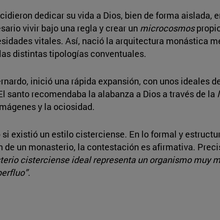
idieron dedicar su vida a Dios, bien de forma aislada, 
ario vivir bajo una regla y crear un
microcosmos
propio
ecesidades vitales. Así, nació la arquitectura monástica 
as distintas tipologías conventuales.
ernardo, inició una rápida expansión, con unos ideales d
 El santo recomendaba la alabanza a Dios a través de la
 imágenes y la ociosidad.
i existió un estilo cisterciense. En lo formal y estructu
ón de un monasterio, la contestación es afirmativa. Prec
terio cisterciense ideal representa un organismo muy ma
perfluo”
.