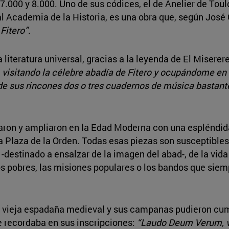
 7.000 y 8.000. Uno de sus códices, el de Anelier de Toul
al Academia de la Historia, es una obra que, según Jos
 Fitero”
.
a literatura universal, gracias a la leyenda de El Misere
visitando la célebre abadía de Fitero y ocupándome en
e sus rincones dos o tres cuadernos de música bastante
n y ampliaron en la Edad Moderna con una espléndida ho
y la Plaza de la Orden. Todas esas piezas son susceptibles
 -destinado a ensalzar de la imagen del abad-, de la vida 
 a los pobres, las misiones populares o los bandos que s
 la vieja espadaña medieval y sus campanas pudieron cum
e recordaba en sus inscripciones:
“Laudo Deum Verum, v