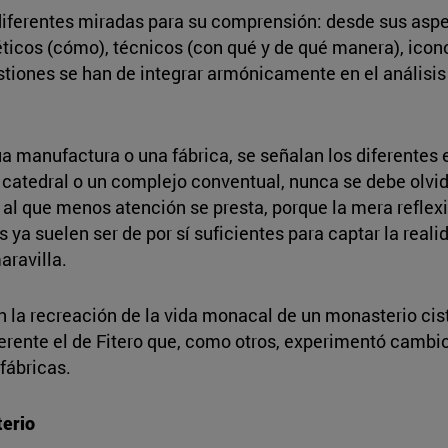
 diferentes miradas para su comprensión: desde sus asp
éticos (cómo), técnicos (con qué y de qué manera), icon
tiones se han de integrar armónicamente en el análisis d
a manufactura o una fábrica, se señalan los diferentes 
 catedral o un complejo conventual, nunca se debe olvida
o al que menos atención se presta, porque la mera refle
os ya suelen ser de por sí suficientes para captar la real
aravilla.
la recreación de la vida monacal de un monasterio ciste
nte el de Fitero que, como otros, experimentó cambios
 fábricas.
terio