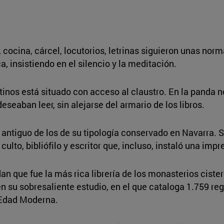
 cocina, cárcel, locutorios, letrinas siguieron unas norm
a, insistiendo en el silencio y la meditación.
ictinos está situado con acceso al claustro. En la panda 
eseaban leer, sin alejarse del armario de los libros.
antiguo de los de su tipología conservado en Navarra. Se
ulto, bibliófilo y escritor que, incluso, instaló una imp
an que fue la más rica librería de los monasterios cist
en su sobresaliente estudio, en el que cataloga 1.759 re
a Edad Moderna.