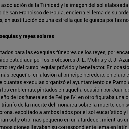
a asociación de la Trinidad y la imagen del sol elaborada
so de san Francisco de Paula, encierra el lema de su o
, en sustitución de una estrella que le guiaba por las no
exequias y reyes solares
tados para las exequias fúnebres de los reyes, por enca
ido estudiada por los profesores J. L. Molins y J. J. Az
ro rey del curso regular próvido y benefactor. En ocasio
más pequeño, en alusión al príncipe heredero, en claro c
e cuantas exequias organizó el ayuntamiento de Pamplona,
n los emblemas, pintados en aquella ocasión por Juan de 
ño de los funerales de Felipe IV; en otro figuraba una c
el triunfo de la muerte del monarca sobre la muerte con su
ona, escoltado a ambos lados por el sol eucarístico y la 
ran sol y otro más pequeño en un atardecer, mientras uno
posiciones llevaban su correspondiente lema en latín 