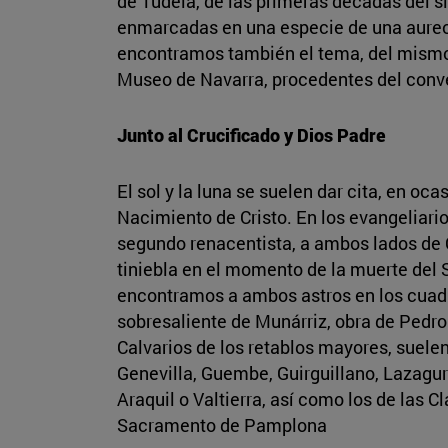
de Tudela, de las primeras décadas del sig
enmarcadas en una especie de una aureola
encontramos también el tema, del mismo 
Museo de Navarra, procedentes del conv
Junto al Crucificado y Dios Padre
El sol y la luna se suelen dar cita, en oc
Nacimiento de Cristo. En los evangeliario
segundo renacentista, a ambos lados de C
tiniebla en el momento de la muerte del 
encontramos a ambos astros en los cuadr
sobresaliente de Munárriz, obra de Pedro
Calvarios de los retablos mayores, suele
Genevilla, Guembe, Guirguillano, Lazagurr
Araquil o Valtierra, así como los de las C
Sacramento de Pamplona