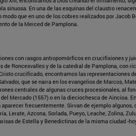
lo XIII, encontramos a Dios creando el firmamento, signif
 sinuosa. En una de las esquinas del claustro renacenti
modo que en uno de los cobres realizados por Jacob Bou
ento de la Merced de Pamplona.
asiones con rasgos antropomórficos en crucifixiones y jui
s de Roncesvalles y de la catedral de Pamplona, con ric
risto crucificado, encontramos las representaciones del 
Salvador, que se narra en los evangelios de Marcos, Mat
ones centrales de algunas cruces procesionales, al fond
 del Mercado (1557) o en la dieciochesca de Aincioa. En
n aparecer frecuentemente. Sirvan de ejemplo algunos, 
ía, Lerate, Azcona, Sorlada, Pueyo, Leache, Zolina, Zulue
larisas de Estella y Benedictinas de la misma ciudad -hoy