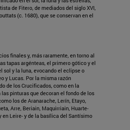
icado en el sol, la luna y las estrellas,
sta de Fitero, de mediados del siglo XVI,
ttats (c. 1680), que se conservan en el
cios finales y, más raramente, en torno al
as tapas argénteas, el primero gótico y el
sol y la luna, evocando el eclipse o
eo y Lucas. Por la misma razón
o de los Crucificados, como en la
 las pinturas que decoran el fondo de los
como los de Aranarache, Lerín, Etayo,
ta, Arre, Beriain, Maquirriain, Huarte-
 en Leire- y de la basílica del Santísimo