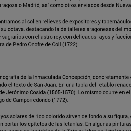
Zaragoza o Madrid, así como otros enviados desde Nuev
tramos al sol en relieves de expositores y tabernáculo
 y su octava, destacando la de talleres aragoneses del mo
de sagrarios con el astro rey, con delicados rayos y facc
a de Pedro Onofre de Coll (1722).
conografía de la Inmaculada Concepción, concretamente e
do el texto de San Juan. En una tabla del retablo renac
ra de Jerónimo Cosida (1565-1570). Lo mismo ocurre en e
iego de Camporredondo (1772).
yos solares de rico colorido sirven de fondo a su figura,
 portar los epítetos de las letanías. En algunas pinturas 