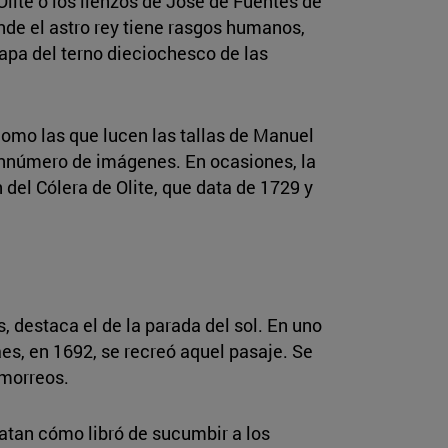
Olite o los lienzos de José de Fuentes de
de el astro rey tiene rasgos humanos,
capa del terno dieciochesco de las
como las que lucen las tallas de Manuel
sinnúmero de imágenes. En ocasiones, la
n del Cólera de Olite, que data de 1729 y
, destaca el de la parada del sol. En uno
aes, en 1692, se recreó aquel pasaje. Se
amorreos.
latan cómo libró de sucumbir a los