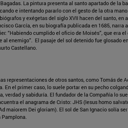
Bagadas. La pintura presenta al santo apartado de la bata
licando e intentando pararlo con el gesto de la otra mano
iógrafos y exégetas del siglo XVII hacen del santo, en a
rancisco García, en su biografía publicada en 1685, narra
er: “Habiendo cumplido el oficio de Moisés”, que era el d
 al enemigo”. El pasaje del sol detenido fue glosado en
urto Castellano.
las representaciones de otros santos, como Tomás de Aqu
. En el primer caso, lo suele portar en su pecho colgan
a, verdad y sabiduría. El fundador de la Compañía lo su
encuentra el anagrama de Cristo: JHS (Iesus homo salvat
(Ad maiorem Dei gloriam). El sol de San Ignacio solía ser
en Pamplona.