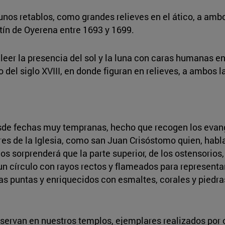
s retablos, como grandes relieves en el ático, a ambos
tín de Oyerena entre 1693 y 1699.
 leer la presencia del sol y la luna con caras humanas e
o del siglo XVIII, en donde figuran en relieves, a ambos l
 desde fechas muy tempranas, hecho que recogen los evang
res de la Iglesia, como san Juan Crisóstomo quien, habla
 nos sorprenderá que la parte superior, de los ostensorio
 círculo con rayos rectos y flameados para representar 
as puntas y enriquecidos con esmaltes, corales y piedras
onservan en nuestros templos, ejemplares realizados por 