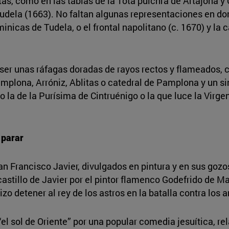
as, como en las tablas de la Tota pulchra de Artajona y 
dela (1663). No faltan algunas representaciones en don
nicas de Tudela, o el frontal napolitano (c. 1670) y la 
e ser unas ráfagas doradas de rayos rectos y flameados, 
amplona, Arróniz, Ablitas o catedral de Pamplona y un 
o la de la Purísima de Cintruénigo o la que luce la Virge
 parar
an Francisco Javier, divulgados en pintura y en sus gozos
 castillo de Javier por el pintor flamenco Godefrido de M
zo detener al rey de los astros en la batalla contra los 
el sol de Oriente” por una popular comedia jesuítica, re