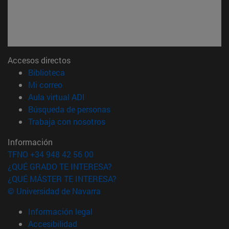
Accesos directos
(abre en nueva ventana)
Biblioteca
(abre en nueva ventana)
Mi correo
(abre en nueva ventana)
Aula virtual ADI
(abre en nueva ventana)
Búsqueda de personas
(abre en nueva ventana)
Trabaja con nosotros
Información
TFNO +34 948 42 56 00
¿QUÉ GRADO TE INTERESA?
¿QUÉ MÁSTER TE INTERESA?
© Universidad de Navarra
Información legal
Accesibilidad