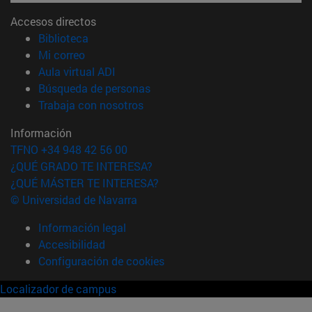
Accesos directos
(abre en nueva ventana)
Biblioteca
(abre en nueva ventana)
Mi correo
(abre en nueva ventana)
Aula virtual ADI
(abre en nueva ventana)
Búsqueda de personas
(abre en nueva ventana)
Trabaja con nosotros
Información
TFNO +34 948 42 56 00
¿QUÉ GRADO TE INTERESA?
¿QUÉ MÁSTER TE INTERESA?
© Universidad de Navarra
Información legal
Accesibilidad
Configuración de cookies
Localizador de campus