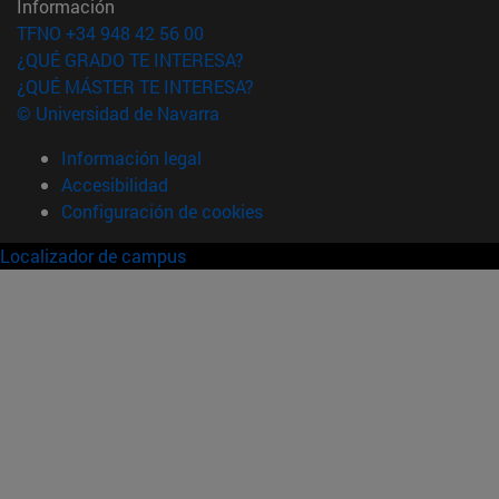
Información
TFNO +34 948 42 56 00
¿QUÉ GRADO TE INTERESA?
¿QUÉ MÁSTER TE INTERESA?
© Universidad de Navarra
Información legal
Accesibilidad
Configuración de cookies
Localizador de campus