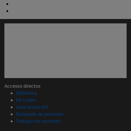
Accesos directos
(abre en nueva ventana)
Biblioteca
(abre en nueva ventana)
Mi correo
(abre en nueva ventana)
Aula virtual ADI
(abre en nueva ventana)
Búsqueda de personas
(abre en nueva ventana)
Trabaja con nosotros