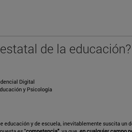
estatal de la educación?
dencial Digital
Educación y Psicología
de educación y de escuela, inevitablemente suscita un 
puesta es "
competencia"
, ya que,
en cualquier campo po