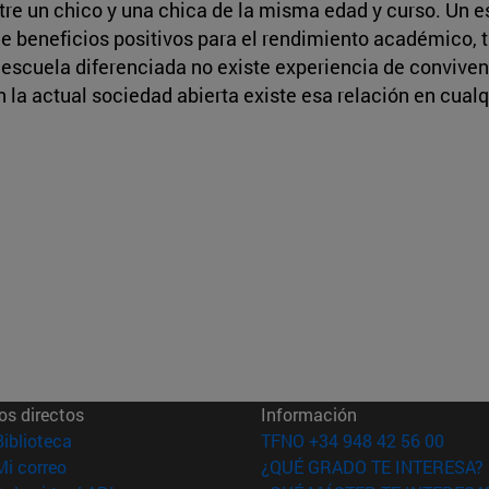
tre un chico y una chica de la misma edad y curso. Un es
ne beneficios positivos para el rendimiento académico, 
a escuela diferenciada no existe experiencia de conviven
 la actual sociedad abierta existe esa relación en cua
os directos
Información
(abre en nueva ventana)
Biblioteca
TFNO +34 948 42 56 00
(abre en nueva ventana)
Mi correo
¿QUÉ GRADO TE INTERESA?