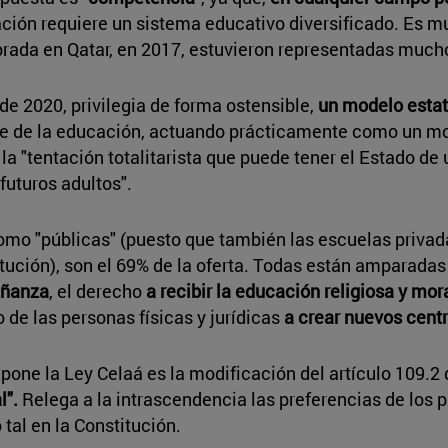
ción requiere un sistema educativo diversificado. Es m
ebrada en Qatar, en 2017, estuvieron representadas much
de 2020, privilegia de forma ostensible,
un modelo estat
l eje de la educación, actuando prácticamente como un mo
a "tentación totalitarista que puede tener el Estado de u
futuros adultos".
omo "públicas" (puesto que también las escuelas privad
ución), son el 69% de la oferta. Todas están amparadas p
señanza
, el derecho
a recibir la educación religiosa y mor
o de las personas físicas y jurídicas
a crear nuevos cent
pone la Ley Celaá es la modificación del artículo 109.2 d
l".
Relega a la intrascendencia las preferencias de los p
al en la Constitución.