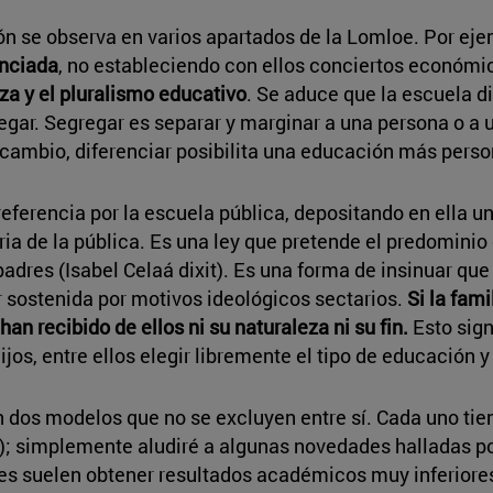
ón se observa en varios apartados de la Lomloe. Por ej
enciada
, no estableciendo con ellos conciertos económi
za y el pluralismo educativo
. Se aduce que la escuela di
regar. Segregar es separar y marginar a una persona o a
n cambio, diferenciar posibilita una educación más perso
ferencia por la escuela pública, depositando en ella una
ria de la pública. Es una ley que pretende el predominio
 padres (Isabel Celaá dixit). Es una forma de insinuar qu
r sostenida por motivos ideológicos sectarios.
Si la fami
han recibido de ellos ni su naturaleza ni su fin.
Esto sign
ijos, entre ellos elegir libremente el tipo de educación 
 dos modelos que no se excluyen entre sí. Cada uno tien
; simplemente aludiré a algunas novedades halladas por
s suelen obtener resultados académicos muy inferiores a