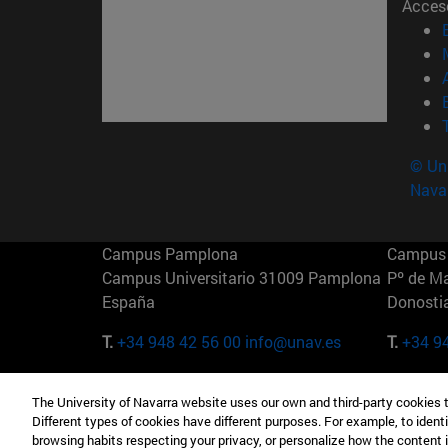
Acces
© Uni
Nava
Campus Pamplona
Campus 
Campus Universitario 31009 Pamplona
Pº de M
España
Donosti
T.
+34 948 42 56 00
info@unav.es
T.
+34 9
Campus Madrid (IESE)
Campus 
The University of Navarra website uses our own and third-party cookies 
Camino del Cerro Águila 3 28023
165 W 5
Different types of cookies have different purposes. For example, to identi
Madrid España
EE.UU
browsing habits respecting your privacy, or personalize how the content 