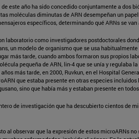
a de este año ha sido concedido conjuntamente a dos bi
tas moléculas diminutas de ARN desempeñan un papel f
nsajeros específicos, determinando qué ARNs se van a 
n laboratorio como investigadores postdoctorales donde 
ans, un modelo de organismo que se usa habitualmente par
gar más tarde, cuando ambos formaron sus propios labo
lécula pequeña de ARN, lin-4 que se unía y regulaba la 
años más tarde, en 2000, Ruvkun, en el Hospital Genera
roARN que estaba presente en otras especies incluidos
usano, sino que había más y estaban presente en todos 
entero de investigación que ha descubierto cientos de 
to al observar que la expresión de estos microARNs no só