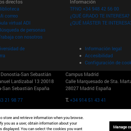
os directos
Información
(abre en nueva ventana)
Biblioteca
TFNO +34 948 42 56 00
(abre en nueva ventana)
Mi correo
¿QUÉ GRADO TE INTERESA?
(abre en nueva ventana)
Aula virtual ADI
¿QUÉ MÁSTER TE INTERESA
(abre en nueva ventana)
Búsqueda de personas
(abre en nueva ventana)
Trabaja con nosotros
versidad de
Información legal
rra
Accesibilidad
Configuración de coo
Donostia-San Sebastián
Campus Madrid
anuel Lardizabal 13 20018
Calle Marquesado de Sta. Marta
a-San Sebastián España
28027 Madrid España
43 21 98 77
T.
+34 914 51 43 41
Nueva York (IESE)
Campus Munich (IESE)
to store and retrieve information when you browse.
7th St 10019-2201 Nueva York
Maria-Theresia-Straße 15 8167
fy you as a user, obtain information about your
Múnich Alemania
Manage c
is displayed. You can select the cookies you want