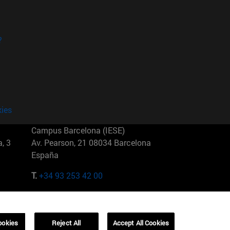
?
kies
Campus Barcelona (IESE)
, 3
Av. Pearson, 21 08034 Barcelona
España
T.
+34 93 253 42 00
Campus Sao Paulo (IESE)
5
Rua Martiniano de Carvalho, 573
01321001 Bela Vista Brasil
ookies
Reject All
Accept All Cookies