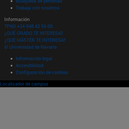
(abre en nueva ventana)
Búsqueda de personas
(abre en nueva ventana)
Trabaja con nosotros
Información
TFNO +34 948 42 56 00
¿QUÉ GRADO TE INTERESA?
¿QUÉ MÁSTER TE INTERESA?
© Universidad de Navarra
Información legal
Accesibilidad
Configuración de cookies
Localizador de campus