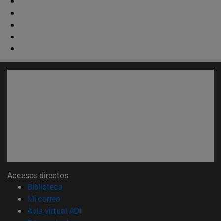
Accesos directos
(abre en nueva ventana)
Biblioteca
(abre en nueva ventana)
Mi correo
(abre en nueva ventana)
Aula virtual ADI