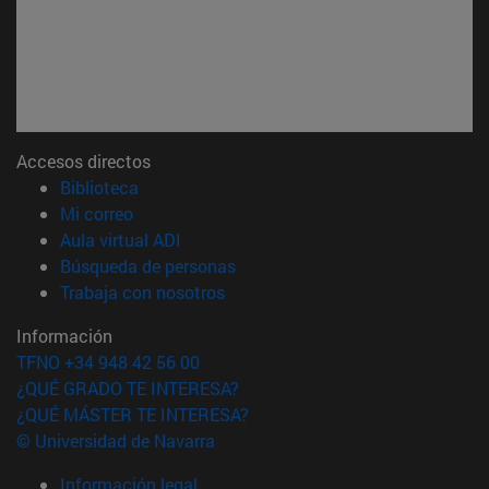
Accesos directos
(abre en nueva ventana)
Biblioteca
(abre en nueva ventana)
Mi correo
(abre en nueva ventana)
Aula virtual ADI
(abre en nueva ventana)
Búsqueda de personas
(abre en nueva ventana)
Trabaja con nosotros
Información
TFNO +34 948 42 56 00
¿QUÉ GRADO TE INTERESA?
¿QUÉ MÁSTER TE INTERESA?
© Universidad de Navarra
Información legal