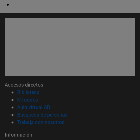
Accesos directos
(abre en nueva ventana)
Biblioteca
(abre en nueva ventana)
Mi correo
(abre en nueva ventana)
Aula virtual ADI
(abre en nueva ventana)
Búsqueda de personas
(abre en nueva ventana)
Trabaja con nosotros
Información