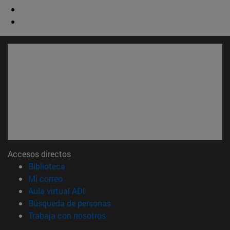
Accesos directos
(abre en nueva ventana)
Biblioteca
(abre en nueva ventana)
Mi correo
(abre en nueva ventana)
Aula virtual ADI
(abre en nueva ventana)
Búsqueda de personas
(abre en nueva ventana)
Trabaja con nosotros