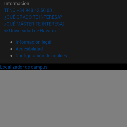
Información
TFNO +34 948 42 56 00
¿QUÉ GRADO TE INTERESA?
¿QUÉ MÁSTER TE INTERESA?
© Universidad de Navarra
Información legal
Accesibilidad
Configuración de cookies
Localizador de campus