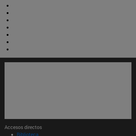
Accesos directos
(abre en nueva ventana)
Biblioteca