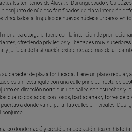
actuales territorios de Álava, el Duranguesado y Guipúzcoa
n conjunto de núcleos fortificados de clara intención def
es vinculados al impulso de nuevos núcleos urbanos en to
 el monarca otorga el fuero con la intención de promocion
antes, ofreciendo privilegios y libertades muy superiores
l y jurídica de la situación existente, además de un camb
su carácter de plaza fortificada. Tiene un plano regular, a
tado es un rectángulo con una calle principal recta de oes
onjunto en dirección norte-sur. Las calles son estrechas y
 los cuatro costados, con fosos, barbacanas y torres de p
 puertas a donde van a parar las calles principales. Dos ig
l conjunto.
 marco donde nació y creció una población rica en historia