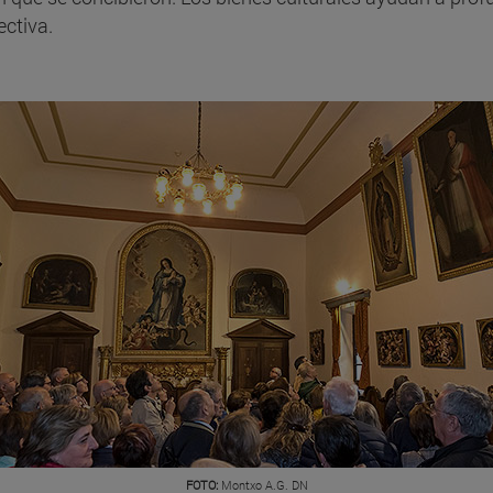
ectiva.
FOTO:
Montxo A.G. DN