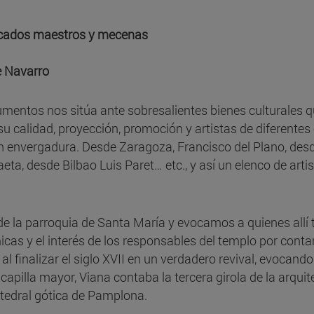
acados maestros y mecenas
e Navarro
umentos nos sitúa ante sobresalientes bienes culturales 
su calidad, proyección, promoción y artistas de diferente
an envergadura. Desde Zaragoza, Francisco del Plano, des
ta, desde Bilbao Luis Paret… etc., y así un elenco de arti
e la parroquia de Santa María y evocamos a quienes allí tra
s y el interés de los responsables del templo por conta
al finalizar el siglo XVII en un verdadero revival, evocand
capilla mayor, Viana contaba la tercera girola de la arquit
catedral gótica de Pamplona.