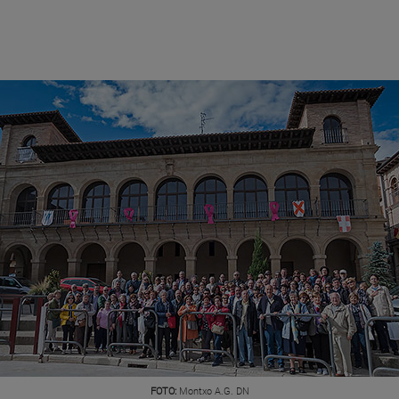
FOTO:
Montxo A.G. DN