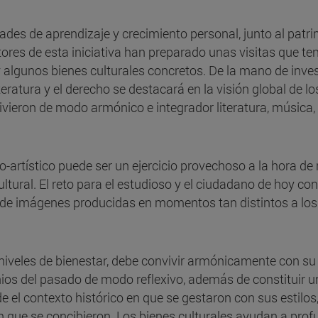
dades de aprendizaje y crecimiento personal, junto al pa
tores de esta iniciativa han preparado unas visitas que te
algunos bienes culturales concretos. De la mano de invest
 literatura y el derecho se destacará en la visión global d
vieron de modo armónico e integrador literatura, música,
ico-artístico puede ser un ejercicio provechoso a la hora de 
ral. El reto para el estudioso y el ciudadano de hoy consi
 de imágenes producidas en momentos tan distintos a los
iveles de bienestar, debe convivir armónicamente con su l
nios del pasado de modo reflexivo, además de constituir u
e el contexto histórico en que se gestaron con sus estilos
 que se concibieron. Los bienes culturales ayudan a profun