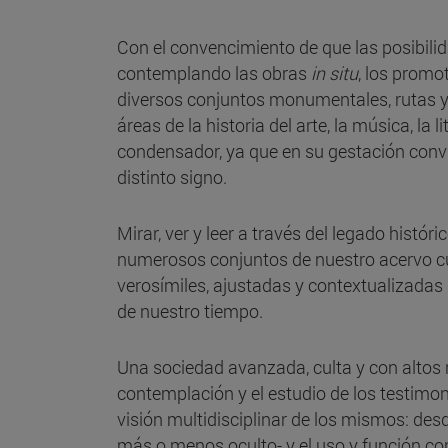
Con el convencimiento de que las posibili
contemplando las obras
in situ
, los promo
diversos conjuntos monumentales, rutas y 
áreas de la historia del arte, la música, la
condensador, ya que en su gestación convi
distinto signo.
Mirar, ver y leer a través del legado histór
numerosos conjuntos de nuestro acervo cultu
verosímiles, ajustadas y contextualizadas
de nuestro tiempo.
Una sociedad avanzada, culta y con altos n
contemplación y el estudio de los testimo
visión multidisciplinar de los mismos: desd
más o menos oculto- y el uso y función con