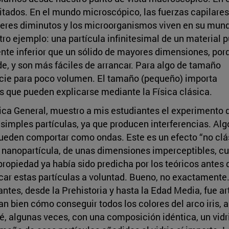
ados. En el mundo microscópico, las fuerzas capilares
 seres diminutos y los microorganismos viven en su mun
Otro ejemplo: una partícula infinitesimal de un material 
te inferior que un sólido de mayores dimensiones, por
de, y son más fáciles de arrancar. Para algo de tamaño
cie para poco volumen. El tamaño (pequeño) importa
s que pueden explicarse mediante la Física clásica.
ica General, muestro a mis estudiantes el experimento d
 simples partículas, ya que producen interferencias. Al
ueden comportar como ondas. Este es un efecto “no clási
na nanopartícula, de unas dimensiones imperceptibles, 
ropiedad ya había sido predicha por los teóricos antes d
car estas partículas a voluntad. Bueno, no exactamente. 
tes, desde la Prehistoria y hasta la Edad Media, fue art
an bien cómo conseguir todos los colores del arco iris, 
ué, algunas veces, con una composición idéntica, un vid