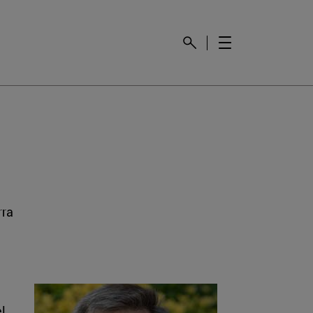
rra
l