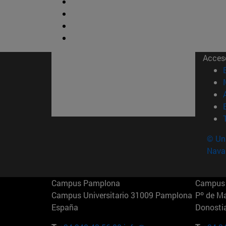
Acces
© Uni
Nava
Campus Pamplona
Campus 
Campus Universitario 31009 Pamplona
Pº de M
España
Donosti