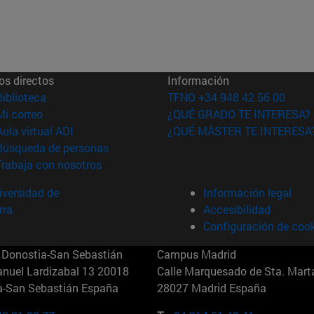
os directos
Información
(abre en nueva ventana)
Biblioteca
TFNO +34 948 42 56 00
(abre en nueva ventana)
Mi correo
¿QUÉ GRADO TE INTERESA?
(abre en nueva ventana)
Aula virtual ADI
¿QUÉ MÁSTER TE INTERESA
(abre en nueva ventana)
Búsqueda de personas
(abre en nueva ventana)
Trabaja con nosotros
versidad de
Información legal
rra
Accesibilidad
Configuración de coo
Donostia-San Sebastián
Campus Madrid
anuel Lardizabal 13 20018
Calle Marquesado de Sta. Marta
a-San Sebastián España
28027 Madrid España