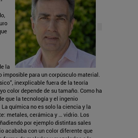
do,
puro
que
e la
go imposible para un corpúsculo material.
co”, inexplicable fuera de la teoría
cuyo color depende de su tamaño. Como ha
e que la tecnología y el ingenio
La química no es solo la ciencia y la
e: metales, cerámica y … vidrio. Los
añadiendo por ejemplo distintas sales
rio acababa con un color diferente que