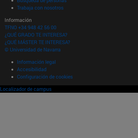
Búsqueda de personas
(abre en nueva ventana)
Trabaja con nosotros
Información
TFNO +34 948 42 56 00
¿QUÉ GRADO TE INTERESA?
¿QUÉ MÁSTER TE INTERESA?
© Universidad de Navarra
Información legal
Accesibilidad
Configuración de cookies
Localizador de campus