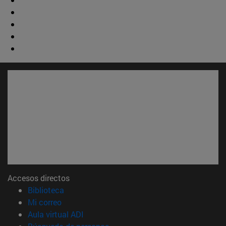
Accesos directos
(abre en nueva ventana)
Biblioteca
(abre en nueva ventana)
Mi correo
(abre en nueva ventana)
Aula virtual ADI
(abre en nueva ventana)