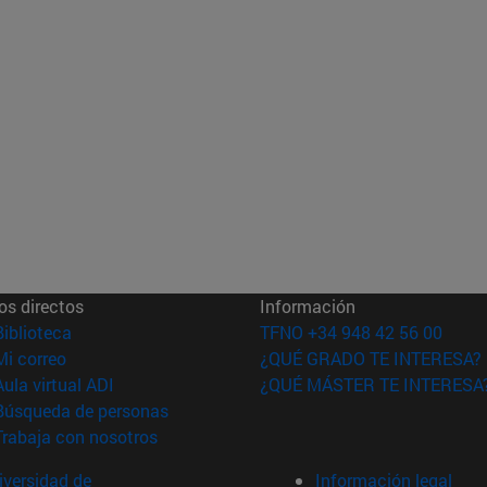
os directos
Información
(abre en nueva ventana)
Biblioteca
TFNO +34 948 42 56 00
(abre en nueva ventana)
Mi correo
¿QUÉ GRADO TE INTERESA?
(abre en nueva ventana)
Aula virtual ADI
¿QUÉ MÁSTER TE INTERESA
(abre en nueva ventana)
Búsqueda de personas
(abre en nueva ventana)
Trabaja con nosotros
versidad de
Información legal