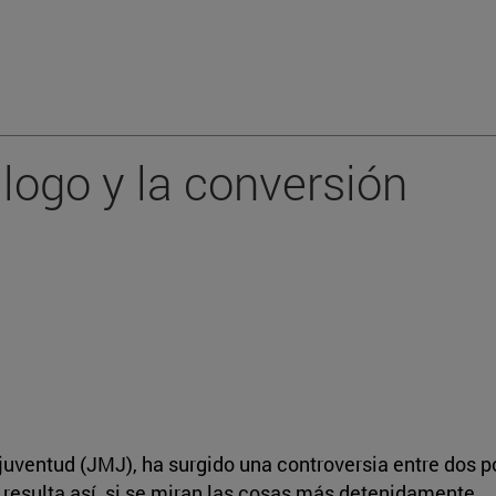
álogo y la conversión
juventud (JMJ), ha surgido una controversia entre dos 
 resulta así, si se miran las cosas más detenidamente.