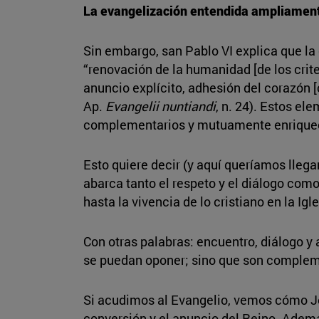
La evangelización entendida ampliamen
Sin embargo, san Pablo VI explica que l
“renovación de la humanidad [de los criter
anuncio explícito, adhesión del corazón [
Ap.
Evangelii nuntiandi
, n. 24). Estos el
complementarios y mutuamente enriqueced
Esto quiere decir (y aquí queríamos lleg
abarca tanto el respeto y el diálogo como
hasta la vivencia de lo cristiano en la Igl
Con otras palabras: encuentro, diálogo y 
se puedan oponer; sino que son compleme
Si acudimos al Evangelio, vemos cómo Jes
conversión y el anuncio del Reino. Además