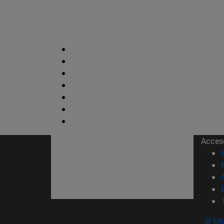
Acces
© Uni