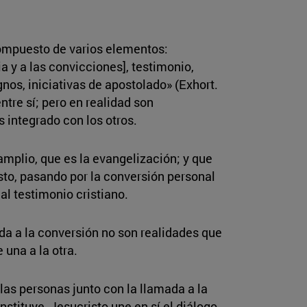
compuesto de varios elementos:
a y a las convicciones], testimonio,
nos, iniciativas de apostolado» (Exhort.
tre sí; pero en realidad son
integrado con los otros.
amplio, que es la evangelización; y que
isto, pasando por la conversión personal
 al testimonio cristiano.
ada a la conversión no son realidades que
una a la otra.
as personas junto con la llamada a la
stituye, Jesucristo une en sí el diálogo