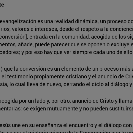
te
a evangelización es una realidad dinámica, un proceso 
ios, valores e intereses, desde el respeto a la concienci
conversión], entrada en la comunidad, acogida de los sig
ementos, añade, puede parecer que se oponen o excluye en
ores; y por eso hay que ver siempre cada uno de ellos 
ar) que la conversión es un elemento de un proceso más 
 el testimonio propiamente cristiano y el anuncio de Cr
esia, lo cual lleva de nuevo, cerrando el ciclo al diálogo y
acogida por un lado y, por otro, anuncio de Cristo y llam
ntarias: se exigen mutuamente y no pueden sustituirse 
ús une en su enseñanza el encuentro y el diálogo con l
, ya por el misterio mismo de la Encarnación que lo con