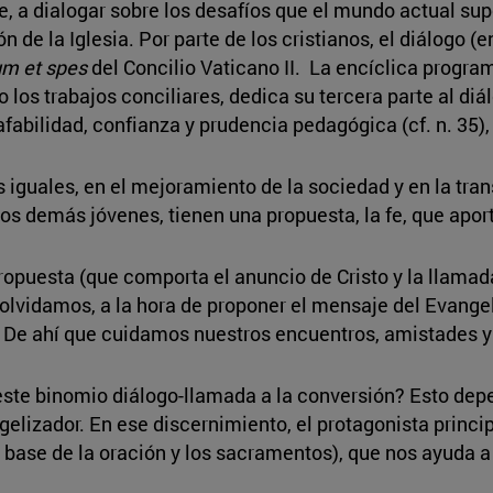
, a dialogar sobre los desafíos que el mundo actual sup
n de la Iglesia. Por parte de los cristianos, el diálogo (e
m et spes
del Concilio Vaticano II. La encíclica progra
los trabajos conciliares, dedica su tercera parte al diá
afabilidad, confianza y prudencia pedagógica (cf. n. 35), 
us iguales, en el mejoramiento de la sociedad y en la tr
os demás jóvenes, tienen una propuesta, la fe, que aport
ropuesta (que comporta el anuncio de Cristo y la llamad
olvidamos, a la hora de proponer el mensaje del Evangeli
. De ahí que cuidamos nuestros encuentros, amistades y
este binomio diálogo-llamada a la conversión? Esto de
gelizador. En ese discernimiento, el protagonista principa
la base de la oración y los sacramentos), que nos ayuda a