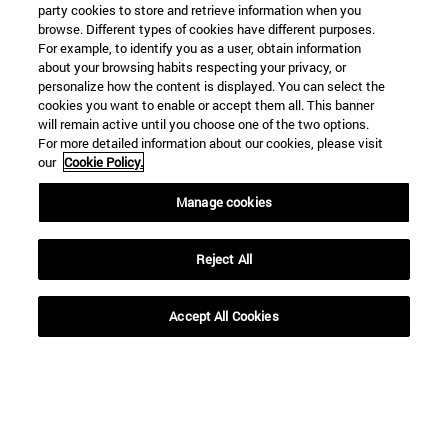
party cookies to store and retrieve information when you
browse. Different types of cookies have different purposes.
For example, to identify you as a user, obtain information
about your browsing habits respecting your privacy, or
personalize how the content is displayed. You can select the
cookies you want to enable or accept them all. This banner
will remain active until you choose one of the two options.
For more detailed information about our cookies, please visit
our
Cookie Policy.
Manage cookies
Accesos directos
(abre en nueva ventana)
Biblioteca
(abre en nueva ventana)
Mi correo
Reject All
(abre en nueva ventana)
Aula virtual ADI
(abre en nueva ventana)
Búsqueda de personas
Accept All Cookies
(abre en nueva ventana)
Trabaja con nosotros
Información
TFNO +34 948 42 56 00
¿QUÉ GRADO TE INTERESA?
¿QUÉ MÁSTER TE INTERESA?